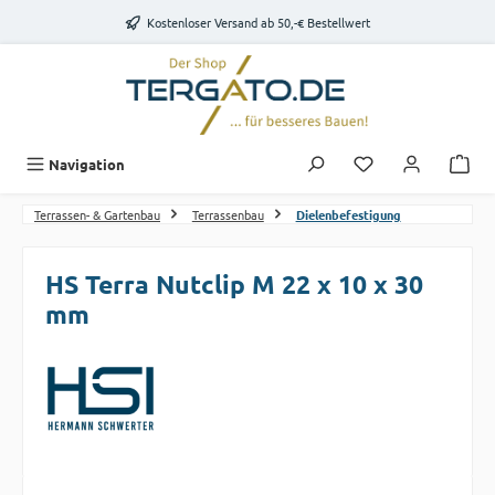
Zum Hauptinhalt springen
Kostenloser Versand ab 50,-€ Bestellwert
Du hast 0 Produk
Navigation
Terrassen- & Gartenbau
Terrassenbau
Dielenbefestigung
HS Terra Nutclip M 22 x 10 x 30
mm