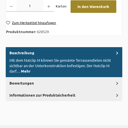
Produkt Anzahl: Gib den gewünschten Wert ein oder benutze die Schaltflächen um die A
Karton
In den Warenkorb
Zum Merkzettel hinzufügen
Produktnummer:
628529
Beschreibung
Mit dem Nutclip M können Sie genutete Terrassendielen nicht
sichtbar an der Unterkonstruktion befestigen. Der Nutclip M
darf…
Mehr
Bewertungen
Informationen zur Produktsicherheit