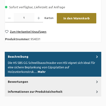
Sofort verfügbar, Lieferzeit: auf Anfrage
Produkt Anzahl: Gib den gewünschten Wert ein oder benutze die Schaltflächen um die A
Karton
In den Warenkorb
Zum Merkzettel hinzufügen
Produktnummer:
954031
Beschreibung
Die HS SBS GG Schnellbauschraube von HSI eignet sich ideal für
eine sichere Beplankung von Gipsplatten auf
Holzunterkonstruk…
Mehr
Bewertungen
Informationen zur Produktsicherheit