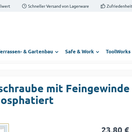
llwert
Schneller Versand von Lagerware
Zufriedenheit
errassen- & Gartenbau
Safe & Work
ToolWorks
schraube mit Feingewinde
osphatiert
Regulärer Prei
23,80 €