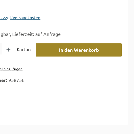
t. zzgl. Versandkosten
gbar, Lieferzeit: auf Anfrage
 Gib den gewünschten Wert ein oder benutze die Schaltflächen um die A
Karton
In den Warenkorb
el hinzufügen
er:
958756