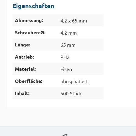
Eigenschaften
Abmessung:
4,2 x 65 mm
Schrauben-Ø:
4.2 mm
Länge:
65 mm
Antrieb:
PH2
Material:
Eisen
Oberfläche:
phosphatiert
Inhalt:
500 Stück