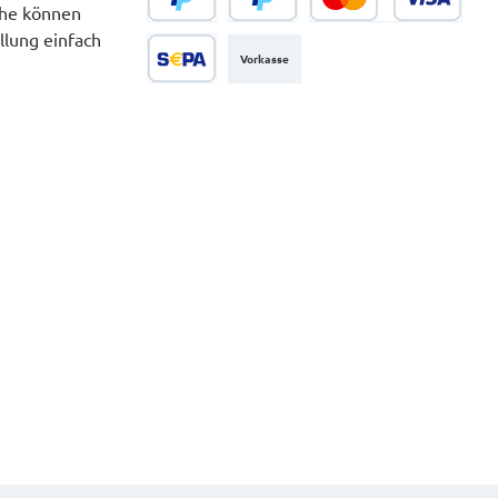
che können
PayPal
Später Bezahlen
Kredit- oder Debitkarte
llung einfach
Vorkasse
SEPA Lastschrift