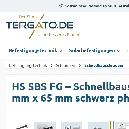
Kostenloser Versand ab 50,-€ Beste
m Hauptinhalt springen
Zur Suche springen
Zur Hauptnavigation springen
Befestigungstechnik
Solarbefestigungen
T
Befestigungstechnik
Schrauben
Schnellbauschrauben
HS SBS FG – Schnellbau
mm x 65 mm schwarz ph
Bildergalerie überspringen