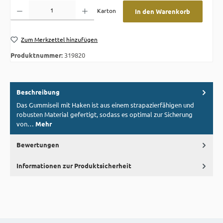
Produkt Anzahl: Gib den gewünschten Wert ein oder benutze die Schaltflächen um die A
Karton
In den Warenkorb
Zum Merkzettel hinzufügen
Produktnummer:
319820
Beschreibung
Das Gummiseil mit Haken ist aus einem strapazierfähigen und
robusten Material gefertigt, sodass es optimal zur Sicherung
von…
Mehr
Bewertungen
Informationen zur Produktsicherheit