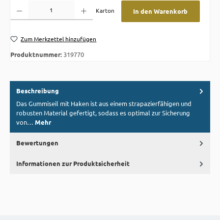
Produkt Anzahl: Gib den gewünschten Wert ein oder benutze die Schaltflächen um die A
Karton
In den Warenkorb
Zum Merkzettel hinzufügen
Produktnummer:
319770
Beschreibung
Das Gummiseil mit Haken ist aus einem strapazierfähigen und
robusten Material gefertigt, sodass es optimal zur Sicherung
von…
Mehr
Bewertungen
Informationen zur Produktsicherheit