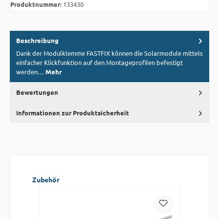
Produktnummer:
133430
Beschreibung
Dank der Modulklemme FASTFIX können die Solarmodule mittels
einfacher Klickfunktion auf den Montageprofilen befestigt
werden…
Mehr
Bewertungen
Informationen zur Produktsicherheit
Produktgalerie überspringen
Zubehör