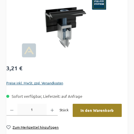
Regulärer Preis:
3,21 €
Preise inkl. MwSt. zzgl. Versandkosten
Sofort verfügbar, Lieferzeit: auf Anfrage
Produkt Anzahl: Gib den gewünschten Wert ein oder benutze die Schaltflächen um die A
Stück
In den Warenkorb
Zum Merkzettel hinzufügen