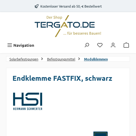
Zum Hauptinhalt springen
Kostenloser Versand ab 50,-€ Bestellwert
Du hast 0 Produk
Navigation
Solarbefestigungen
Befestigungsmittel
Modulklemmen
Endklemme FASTFIX, schwarz
Bildergalerie überspringen