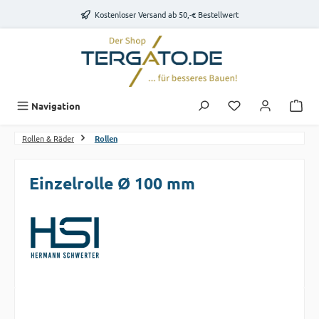
Zum Hauptinhalt springen
Kostenloser Versand ab 50,-€ Bestellwert
Du hast 0 Produk
Navigation
Rollen & Räder
Rollen
Einzelrolle Ø 100 mm
Bildergalerie überspringen