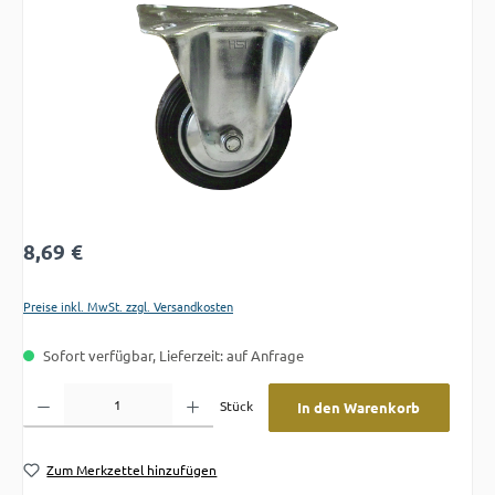
Regulärer Preis:
8,69 €
Preise inkl. MwSt. zzgl. Versandkosten
Sofort verfügbar, Lieferzeit: auf Anfrage
Produkt Anzahl: Gib den gewünschten Wert ein oder benutze die Schaltflächen um die A
Stück
In den Warenkorb
Zum Merkzettel hinzufügen