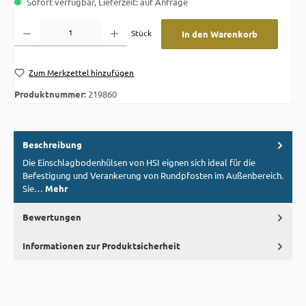
Sofort verfügbar, Lieferzeit: auf Anfrage
Produkt Anzahl: Gib den gewünschten Wert ein oder benutze die Schaltflächen um die A
Stück
In den Warenkorb
Zum Merkzettel hinzufügen
Produktnummer:
219860
Beschreibung
Die Einschlagbodenhülsen von HSI eignen sich ideal für die
Befestigung und Verankerung von Rundpfosten im Außenbereich.
Sie…
Mehr
Bewertungen
Informationen zur Produktsicherheit