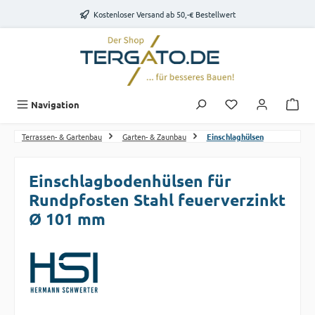
Zum Hauptinhalt springen
Kostenloser Versand ab 50,-€ Bestellwert
Du hast 0 Produk
Navigation
Terrassen- & Gartenbau
Garten- & Zaunbau
Einschlaghülsen
Einschlagbodenhülsen für
Rundpfosten Stahl feuerverzinkt
Ø 101 mm