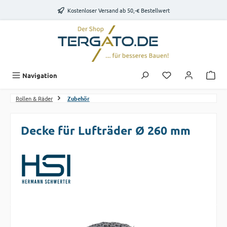
Zum Hauptinhalt springen
Kostenloser Versand ab 50,-€ Bestellwert
Du hast 0 Produk
Navigation
Rollen & Räder
Zubehör
Decke für Lufträder Ø 260 mm
Bildergalerie überspringen