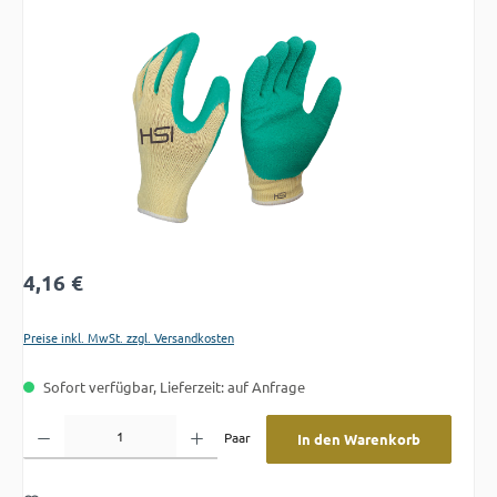
Bildergalerie überspringen
Regulärer Preis:
4,16 €
Preise inkl. MwSt. zzgl. Versandkosten
Sofort verfügbar, Lieferzeit: auf Anfrage
Produkt Anzahl: Gib den gewünschten Wert ein oder benutze die Schaltflächen um die A
Paar
In den Warenkorb