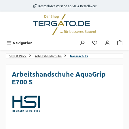
Zum Hauptinhalt springen
Kostenloser Versand ab 50,-€ Bestellwert
Du hast 0 Produk
Navigation
Safe & Work
Arbeitshandschuhe
Nässeschutz
Arbeitshandschuhe AquaGrip
E700 S